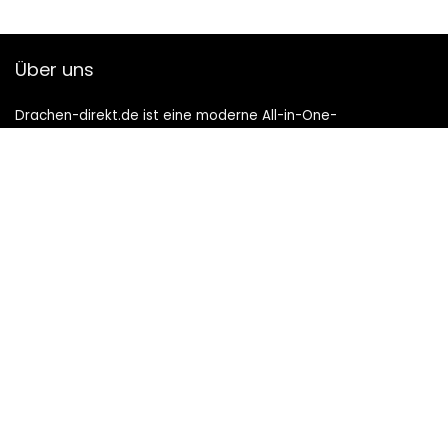
Über uns
Drachen-direkt.de ist eine moderne All-in-One-
Preisvergleichs- und Bewertungswebsite, die die besten auf
Amazon verfügbaren Angebote bietet und Sie durch die
neuesten hinzugefügten Blogs auf dem Laufenden hält. Alle
Bilder unterliegen dem Urheberrecht ihrer jeweiligen
Eigentümer. Alle zitierten Inhalte stammen aus ihren
jeweiligen Quellen.
TRETEN SIE UNSERER MAIL-LISTE FÜR BESTE BEI
Bietet an