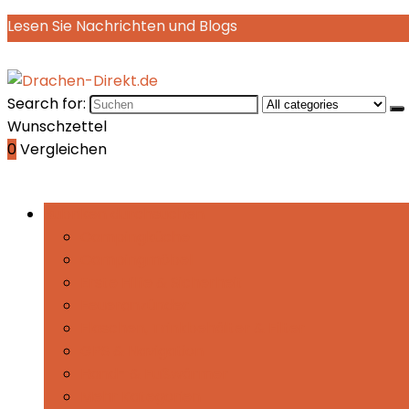
Lesen Sie Nachrichten und Blogs
Search for:
Wunschzettel
0
Vergleichen
Rubriken durchsuchen
Campingküche
Campingmöbel
Erste Hilfe & Sicherheit
Feueranzünder
Flaschen, Trinkbehälter & Filter
GPS & Navigation
Hand- & Fußwärmer
Mehr Kategorien