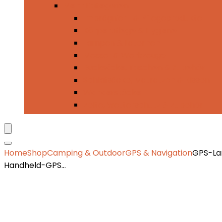
Mehr Kategorien
Imprägnier- & Pflegeprodukte
Körperpflege & Hygiene
Lampen & Laternen
Messer & Werkzeuge
Rucksäcke, Taschen & Zubehör
Schlafsäcke, Matratzen & Kissen
Wanderstöcke
Zelte, Wetterschutz & Zubehör
Home
Shop
Camping & Outdoor
GPS & Navigation
GPS-Lan
Handheld-GPS…