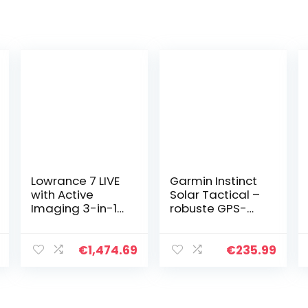
Lowrance 7 LIVE
Garmin Instinct
with Active
Solar Tactical –
Imaging 3-in-1
robuste GPS-
(Row), 000-
Smartwatch mit
14419-001
Solar-
Ladefunktion für
€
1,474.69
€
235.99
bis zu 54 Tage
Akku und
taktischen…