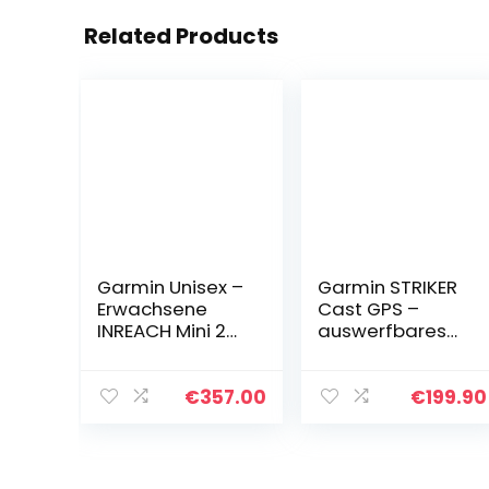
Related Products
Garmin Unisex –
Garmin STRIKER
Erwachsene
Cast GPS –
INREACH Mini 2
auswerfbares
Schwarz/Rot
Echolot für 2D-
Satelliten-
Echolotbilder
Kommunikations
von
€
357.00
€
199.90
gerät, Orange,
Wasseruntergru
Einheitsgröße
ndstücken &
Fischen vom
Ufer aus…