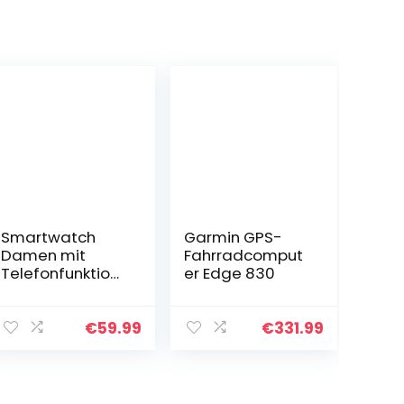
Smartwatch
Garmin GPS-
Damen mit
Fahrradcomput
Telefonfunktion,
er Edge 830
Armbanduhr
Herren mit 110
Sportmodi
€
59.99
€
331.99
Fitnessuhr SpO2
Pulsuhr
Schlafmonitor
DIY…