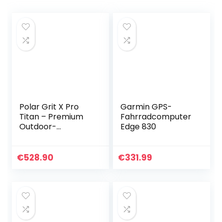
Polar Grit X Pro
Garmin GPS-
Titan – Premium
Fahrradcomputer
Outdoor-
Edge 830
Multisportuhr mit
GPS –
Strapazierfähigkeit
€
528.90
€
331.99
auf
Militärstandard,
Saphirglas…