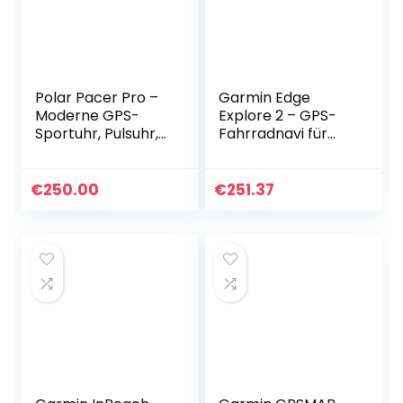
Polar Pacer Pro –
Garmin Edge
Moderne GPS-
Explore 2 – GPS-
Sportuhr, Pulsuhr,
Fahrradnavi für
Smartwatch für
Tourenradfahrend
Männer und
e & E-Bikende, 3″
Frauen, Laufuhr
Touchdisplay,
€
250.00
€
251.37
Training,
einfache
Schlafüberwachun
Bedienung,
g…
spezifisches E-Bike
Routing,
vorinstallierte
Europakarte & bis
zu 16 Std
Akkulaufzeit