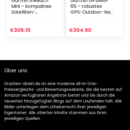
Garmin InReach
Garmin GPSMAP
Mini – kompaktes
65 – robustes
Satelliten-
GPS-Outdoor-Navi
Kommunikationsg
mit vorinstallierter
erät mit globaler
TopoActive
Iridium
Europakarte und
€
305.10
€
304.90
Satellitenabdecku
2,6“ Farbdisplay.
ng für weltweite…
Beste…
Über uns
Drachen-direkt.de ist eine moderne All-in-One-
Preisvergleichs- und Bewertungswebsite, die die besten auf
Amazon verfügbaren Angebote bietet und Sie durch die
neuesten hinzugefügten Blogs auf dem Laufenden hält. Alle
Bilder unterliegen dem Urheberrecht ihrer jeweiligen
Eigentümer. Alle zitierten Inhalte stammen aus ihren
jeweiligen Quellen.