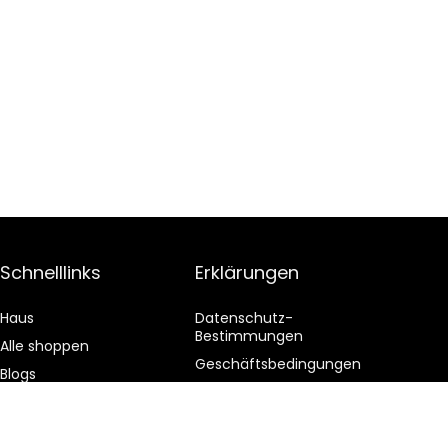
Schnelllinks
Erklärungen
Haus
Datenschutz-
Bestimmungen
Alle shoppen
Geschäftsbedingungen
Blogs
Affiliate-Offenlegung
Unsere Webshops
Werben