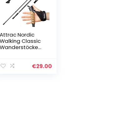
Attrac Nordic
Walking Classic
Wanderstöcke
69-136cm versch.
Farben |
Trekkingstöcke
€
29.00
Aluminium Stöcke
mit Anti-Shock…