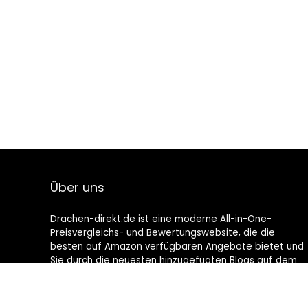
Über uns
Drachen-direkt.de ist eine moderne All-in-One-
Preisvergleichs- und Bewertungswebsite, die die
besten auf Amazon verfügbaren Angebote bietet und
Sie durch die neuesten hinzugefügten Blogs auf dem
Laufenden hält. Alle Bilder unterliegen dem
Urheberrecht ihrer jeweiligen Eigentümer. Alle zitierten
Inhalte stammen aus ihren jeweiligen Quellen.