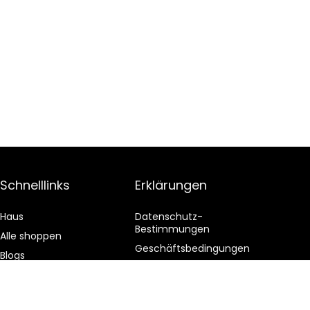
Schnelllinks
Erklärungen
Haus
Datenschutz-
Bestimmungen
Alle shoppen
Geschäftsbedingungen
Blogs
Affiliate-Offenlegung
Unsere Webshops
Werben