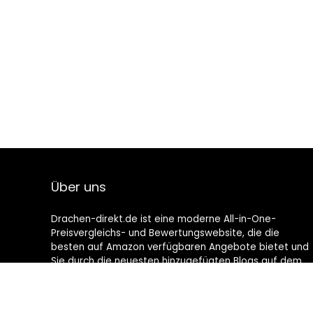
Über uns
Drachen-direkt.de ist eine moderne All-in-One-
Preisvergleichs- und Bewertungswebsite, die die
besten auf Amazon verfügbaren Angebote bietet und
Sie durch die neuesten hinzugefügten Blogs auf dem
Laufenden hält. Alle Bilder unterliegen dem
Urheberrecht ihrer jeweiligen Eigentümer. Alle zitierten
Inhalte stammen aus ihren jeweiligen Quellen.