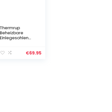
Thermrup
Beheizbare
Einlegesohlen
Thermosohlen
Akkubetrieb(4
Heizstufen),
€
69.95
Größe: 35-
48(zuschneidbar)
,waschbar