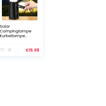
Solar
Campinglampe
Kurbellampe
Notzeltlicht
Laterne,LED
Camping Laterne
€
15.98
Aufladbar
Handkurbel
Dynamo
Camping Lampen
Hat…