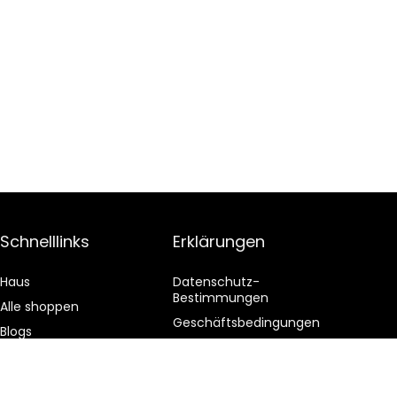
Schnelllinks
Erklärungen
Haus
Datenschutz-
Bestimmungen
Alle shoppen
Geschäftsbedingungen
Blogs
Affiliate-Offenlegung
Unsere Webshops
Werben