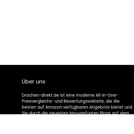
Über uns
Drachen-direkt.de ist eine moderne All-in-One-
Preisvergleichs- und Bewertungswebsite, die die
besten auf Amazon verfügbaren Angebote bietet und
Sie durch die neuesten hinzugefügten Blogs auf dem
Laufenden hält. Alle Bilder unterliegen dem
Urheberrecht ihrer jeweiligen Eigentümer. Alle zitierten
Inhalte stammen aus ihren jeweiligen Quellen.