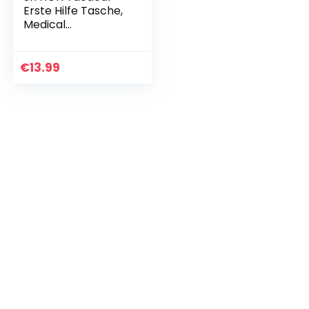
Erste Hilfe Tasche,
Medical
Tragetasche
Notfalltasche
Abnehmbare
€
13.99
Taktische
Medikament
Tasche Organizer…