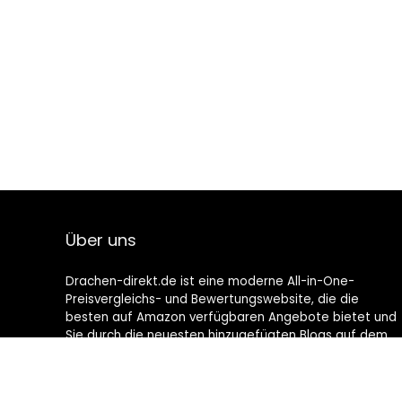
Über uns
Drachen-direkt.de ist eine moderne All-in-One-
Preisvergleichs- und Bewertungswebsite, die die
besten auf Amazon verfügbaren Angebote bietet und
Sie durch die neuesten hinzugefügten Blogs auf dem
Laufenden hält. Alle Bilder unterliegen dem
Urheberrecht ihrer jeweiligen Eigentümer. Alle zitierten
Inhalte stammen aus ihren jeweiligen Quellen.