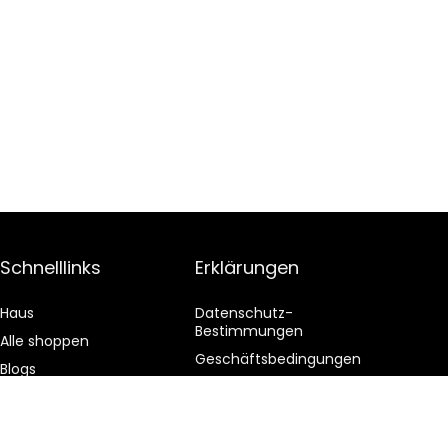
Schnelllinks
Erklärungen
Haus
Datenschutz-
Bestimmungen
Alle shoppen
Geschäftsbedingungen
Blogs
Affiliate-Offenlegung
Unsere Webshops
Werben