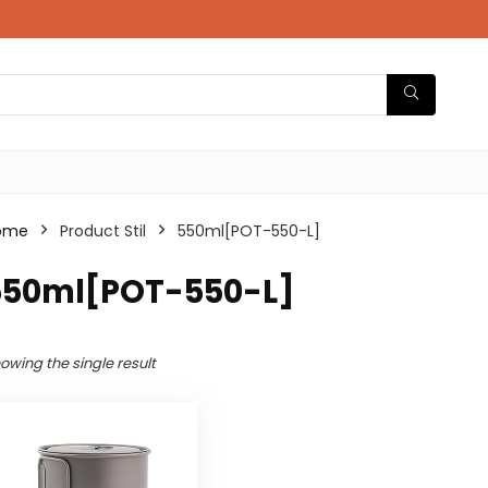
ome
Product Stil
‎550ml[POT-550-L]
‎550ml[POT-550-L]
owing the single result