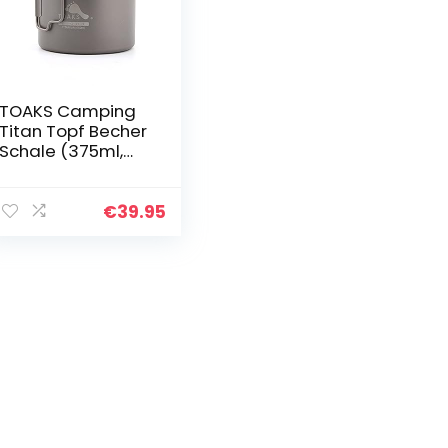
TOAKS Camping
Titan Topf Becher
Schale (375ml,
450ml, 550ml,
650ml, 700ml,
750ml, 900ml),
€
39.95
Outdoor Picknick
Wandern…