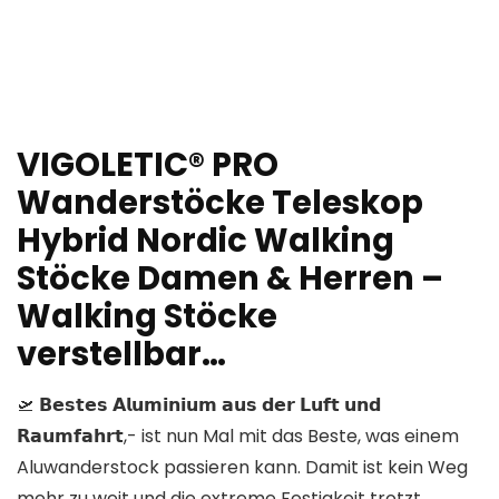
VIGOLETIC® PRO
Wanderstöcke Teleskop
Hybrid Nordic Walking
Stöcke Damen & Herren –
Walking Stöcke
verstellbar…
🛫 𝗕𝗲𝘀𝘁𝗲𝘀 𝗔𝗹𝘂𝗺𝗶𝗻𝗶𝘂𝗺 𝗮𝘂𝘀 𝗱𝗲𝗿 𝗟𝘂𝗳𝘁 𝘂𝗻𝗱
𝗥𝗮𝘂𝗺𝗳𝗮𝗵𝗿𝘁,- ist nun Mal mit das Beste, was einem
Aluwanderstock passieren kann. Damit ist kein Weg
mehr zu weit und die extreme Festigkeit trotzt