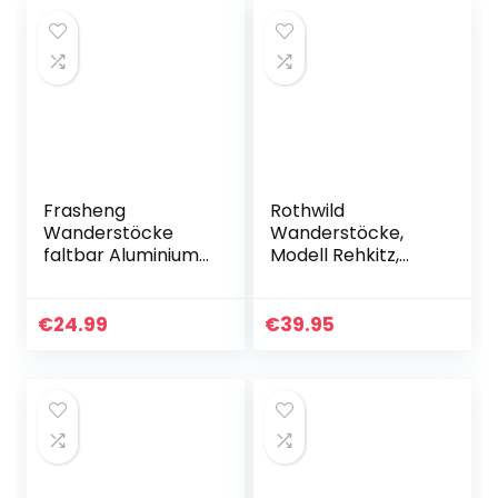
135cm
Frasheng
Rothwild
Wanderstöcke
Wanderstöcke,
faltbar Aluminium
Modell Rehkitz,
mit Korkgriff,
Teleskop-
Trekkingstöcke,
Trekkingstöcke
Wanderstöcke
mit Kork-Griff, für
€
24.99
€
39.95
Nordic Walking
Damen und
Stöcke,
Herren, Länge 105-
Wanderstöcke…
135cm