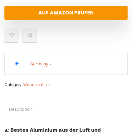
AUF AMAZON PRÜFEN
Germany
-
Category:
Wanderstöcke
Description
🛫 𝗕𝗲𝘀𝘁𝗲𝘀 𝗔𝗹𝘂𝗺𝗶𝗻𝗶𝘂𝗺 𝗮𝘂𝘀 𝗱𝗲𝗿 𝗟𝘂𝗳𝘁 𝘂𝗻𝗱