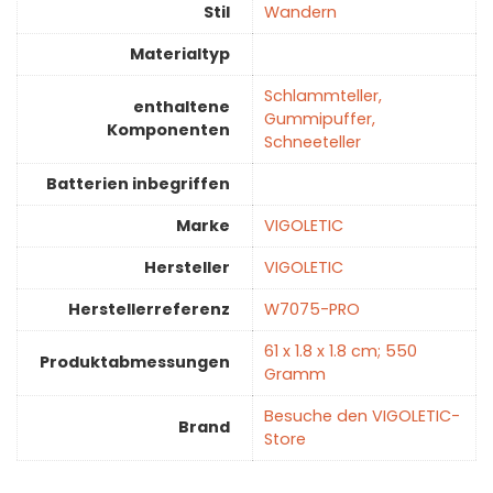
Stil
‎Wandern
Materialtyp
‎Schlammteller,
enthaltene
Gummipuffer,
Komponenten
Schneeteller
Batterien inbegriffen
Marke
‎VIGOLETIC
Hersteller
‎VIGOLETIC
Herstellerreferenz
‎W7075-PRO
‎61 x 1.8 x 1.8 cm; 550
Produktabmessungen
Gramm
Besuche den VIGOLETIC-
Brand
Store