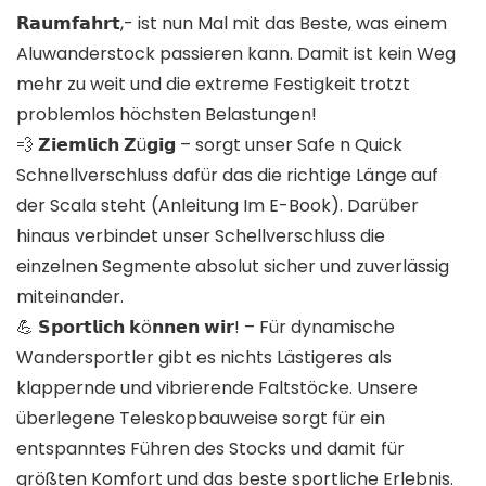
𝗥𝗮𝘂𝗺𝗳𝗮𝗵𝗿𝘁,- ist nun Mal mit das Beste, was einem
Aluwanderstock passieren kann. Damit ist kein Weg
mehr zu weit und die extreme Festigkeit trotzt
problemlos höchsten Belastungen!
💨 𝗭𝗶𝗲𝗺𝗹𝗶𝗰𝗵 𝗭ü𝗴𝗶𝗴 – sorgt unser Safe n Quick
Schnellverschluss dafür das die richtige Länge auf
der Scala steht (Anleitung Im E-Book). Darüber
hinaus verbindet unser Schellverschluss die
einzelnen Segmente absolut sicher und zuverlässig
miteinander.
💪 𝗦𝗽𝗼𝗿𝘁𝗹𝗶𝗰𝗵 𝗸ö𝗻𝗻𝗲𝗻 𝘄𝗶𝗿! – Für dynamische
Wandersportler gibt es nichts Lästigeres als
klappernde und vibrierende Faltstöcke. Unsere
überlegene Teleskopbauweise sorgt für ein
entspanntes Führen des Stocks und damit für
größten Komfort und das beste sportliche Erlebnis.