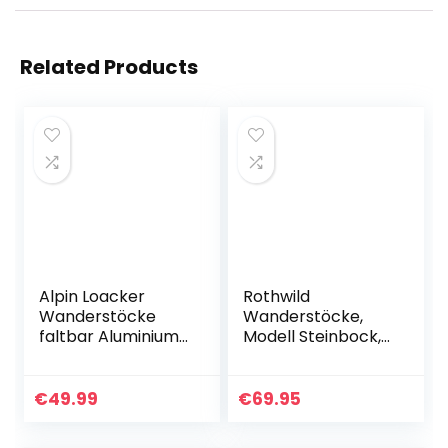
Related Products
Alpin Loacker
Rothwild
Wanderstöcke
Wanderstöcke,
faltbar Aluminium
Modell Steinbock,
mit Korkgriff I
Trekkingstöcke
Leichte Nordic
aus Carbon mit
Walking Stöcke
Kork-Griff, für
€
49.99
€
69.95
Damen und Herren
Damen und
für…
Herren, Länge 105-