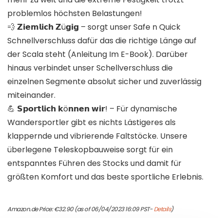
problemlos höchsten Belastungen!
💨 𝗭𝗶𝗲𝗺𝗹𝗶𝗰𝗵 𝗭ü𝗴𝗶𝗴 – sorgt unser Safe n Quick
Schnellverschluss dafür das die richtige Länge auf
der Scala steht (Anleitung Im E-Book). Darüber
hinaus verbindet unser Schellverschluss die
einzelnen Segmente absolut sicher und zuverlässig
miteinander.
💪 𝗦𝗽𝗼𝗿𝘁𝗹𝗶𝗰𝗵 𝗸ö𝗻𝗻𝗲𝗻 𝘄𝗶𝗿! – Für dynamische
Wandersportler gibt es nichts Lästigeres als
klappernde und vibrierende Faltstöcke. Unsere
überlegene Teleskopbauweise sorgt für ein
entspanntes Führen des Stocks und damit für
größten Komfort und das beste sportliche Erlebnis.
Amazon.de Price:
€
32.90
(as of 06/04/2023 16:09 PST-
Details
)