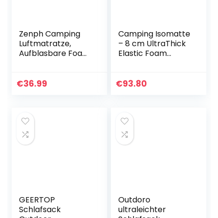
Zenph Camping
Camping Isomatte
Luftmatratze,
– 8 cm UltraThick
Aufblasbare Foam
Elastic Foam
Selbstaufblasbar,
Selbstaufblasende
mit Kissen Leichte
Camping Matte
Falten Camping
mit Kissen Schnell
€
36.99
€
93.80
Isomatte für
Aufblasen in 25s
Hängematte…
für…
GEERTOP
Outdoro
Schlafsack
ultraleichter