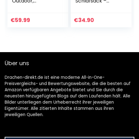
Outdoor,
Schlafsack –
Deckenschlafsack
kleines Packmaß –
Leicht 3-4
leicht, dünn und
Jahreszeiten
warm –
€
59.99
€
34.90
Wasserdichter
Sommerschlafsac
Schlafsäcke für
k (100 g/m²) / 3-
Camping Reisen…
4…
Über uns
Drachen-direkt.de ist eine moderne All-in-One-
Preisvergleichs- und Bewertungswebsite, die die besten auf
Amazon verfügbaren Angebote bietet und Sie durch die
neuesten hinzugefügten Blogs auf dem Laufenden hält. Alle
Bilder unterliegen dem Urheberrecht ihrer jeweiligen
Eigentümer. Alle zitierten Inhalte stammen aus ihren
jeweiligen Quellen.