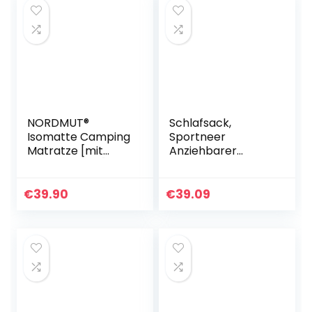
NORDMUT®
Schlafsack,
Isomatte Camping
Sportneer
Matratze [mit
Anziehbarer
Reparaturset]
Deckenschlafsäck
Isomatte Outdoor
e 220 x 84 cm
Luftmatratze |
tragbarer 4-
€
39.90
€
39.09
Isomatte
Jahreszeiten-
Ultraleicht für
Schlafsack mit
Wandern…
Reißverschluss…