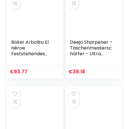
Böker Arbolito El
Deejo Sharpener –
Héroe
Taschenmessersc
Feststehendes
härfer – Ultra
Messer aus N695-
widerstandsfähige
Stahl und
s Material – Zum
Guayacan-
Schärfen, ohne die
€
93.77
€
38.18
Ebenholz in der
Gravur Ihres…
Farbe Braun – 17
cm