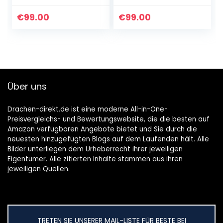
Werkzeugen –
wichtigen
Allzweckwerkzeug
Werkzeugen, ohne
€
99.00
€
99.00
für den Outdoor-
Messerklinge, mit
und Camping…
Leder Holster
Über uns
Drachen-direkt.de ist eine moderne All-in-One-
Preisvergleichs- und Bewertungswebsite, die die besten auf
Amazon verfügbaren Angebote bietet und Sie durch die
neuesten hinzugefügten Blogs auf dem Laufenden hält. Alle
Bilder unterliegen dem Urheberrecht ihrer jeweiligen
Eigentümer. Alle zitierten Inhalte stammen aus ihren
jeweiligen Quellen.
TRETEN SIE UNSERER MAIL-LISTE FÜR BESTE BEI