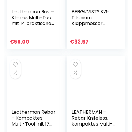
Leatherman Rev –
BERGKVIST® K29
Kleines Multi-Tool
Titanium
mit 14 praktischen
Klappmesser
Werkzeugen –
(Einhandmesser) –
Allzweckwerkzeug
3-in-1 Outdoor
für den Outdoor-
Messer mit
€
59.00
€
33.97
und Camping…
Glasbrecher und
Gurtschneider…
Leatherman Rebar
LEATHERMAN –
– Kompaktes
Rebar Knifeless,
Multi-Tool mit 17
kompaktes Multi-
praktischen
Tool mit 16