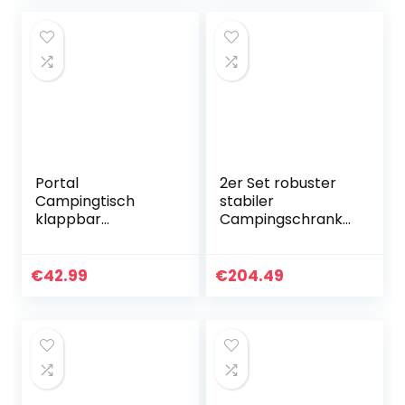
Gartenliege mit 4
Positionen…
Portal
2er Set robuster
Campingtisch
stabiler
klappbar
Campingschrank
Klapptisch
faltbar Outdoor
Camping Tragbar
Küchenschrank
mit Aluminium
Kleiderschrank
€
42.99
€
204.49
Tischplatte 4
Personen
Camping Tisch
faltbar…