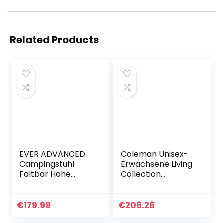
Related Products
EVER ADVANCED
Coleman Unisex-
Campingstuhl
Erwachsene Living
Faltbar Hohe
Collection
Lehne Kleines
Campingmöbel,
Packmaß
Grün, One Size
Klappstuhl Luxus
€
179.99
€
206.26
Gepolstert