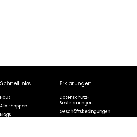
Schnelllinks
Erklärungen
Haus
Datenschutz-
Bestimmungen
Alle shoppen
Geschäftsbedingungen
Blogs
Affiliate-Offenlegung
Unsere Webshops
Werben