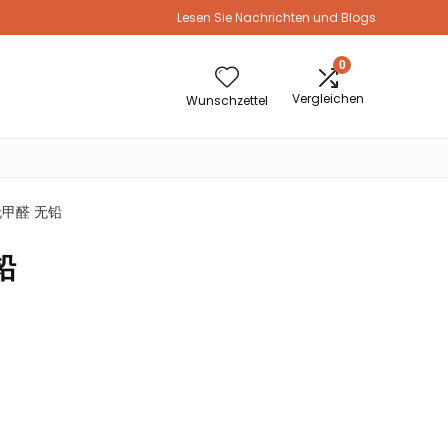
Lesen Sie Nachrichten und Blogs
0
Vergleichen
Wunschzettel
无甲醛 无铅
铅