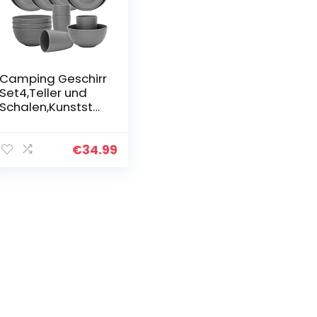
Camping Geschirr
Set4,Teller und
Schalen,Kunststof
fteller
mikrowellengeeig
net,spülmaschine
€
34.99
nfest,Camping-
Geschirr-Set für…