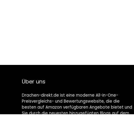
Über uns
Drachen-direkt.de ist eine moderne All-in-One-
Preisvergleichs- und Bewertungswebsite, die die
besten auf Amazon verfügbaren Angebote bietet und
Sie durch die neuesten hinzugefügten Blogs auf dem
Laufenden hält. Alle Bilder unterliegen dem
Urheberrecht ihrer jeweiligen Eigentümer. Alle zitierten
Inhalte stammen aus ihren jeweiligen Quellen.