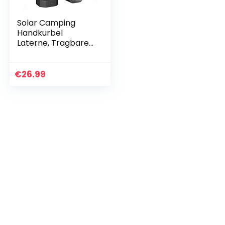
Solar Camping
Handkurbel
Laterne, Tragbare
Ultrahelle LED-
Taschenlampe, 30-
35 Stunden Laufzeit,
€
26.99
USB-Ladegerät,
3000mAh…