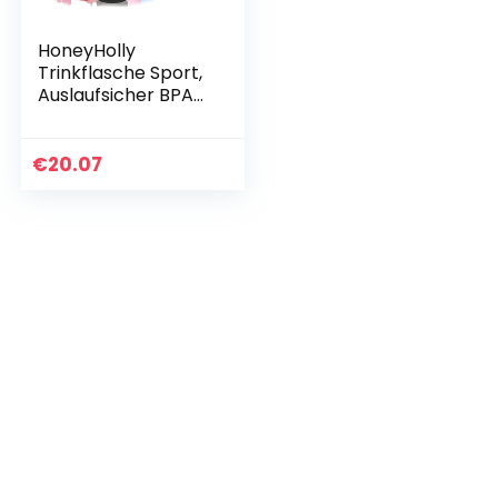
HoneyHolly
Trinkflasche Sport,
Auslaufsicher BPA-
frei, 1 Liter
Trinkflasche,
Trinkflasche
€
20.07
Kohlensäure
Geeignet, Tritan…