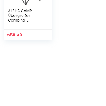
ALPHA CAMP
Übergroßer
Camping-
Klappstuhl
Hochleistungs-
Rasenstuhl mit
€
59.49
Kühltaschenunters
tützung 450 LBS
Stahlrahmen…