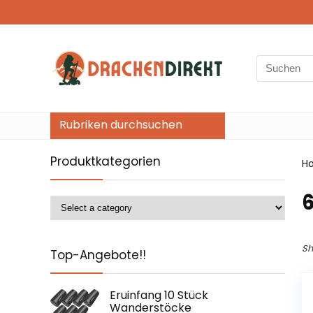
Search
for:
Rubriken durchsuchen
Produktkategorien
H
‎
Sh
Top-Angebote!!
Eruinfang 10 Stück
Wanderstöcke