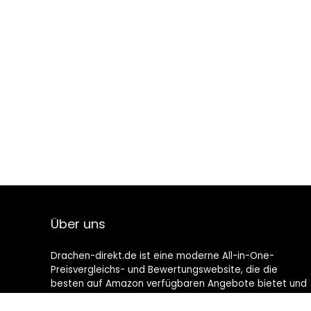
Über uns
Drachen-direkt.de ist eine moderne All-in-One-
Preisvergleichs- und Bewertungswebsite, die die
besten auf Amazon verfügbaren Angebote bietet und
Sie durch die neuesten hinzugefügten Blogs auf dem