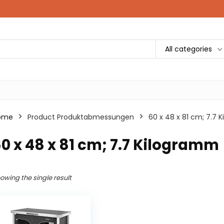
All categories
ome
Product Produktabmessungen
‎60 x 48 x 81 cm; 7.7
60 x 48 x 81 cm; 7.7 Kilogramm
owing the single result