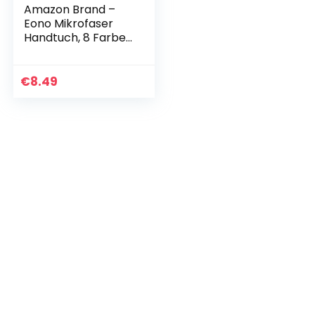
Amazon Brand –
Eono Mikrofaser
Handtuch, 8 Farben
– kompakt, Ultra
leicht
schnelltrocknend –
€
8.49
Microfaser
Handtücher…