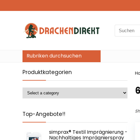
Search
for:
Rubriken durchsuchen
Produktkategorien
H
‎
Sh
Top-Angebote!!
simprax® Textil Imprägnierung -
Nachhaltiges Imprägnierspray