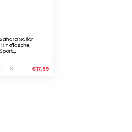
Sahara Sailor
Trinkflasche,
Sport
Trinkflasche,
[BPA-frei Tritan]
1L/500ML/750ML
€
17.59
Auslaufsicher
Sport
Wasserflasche…