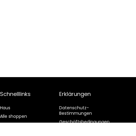
Schnelllinks
Erklärungen
Haus
Datenschutz-
Bestimmungen
Alle shoppen
Geschäftsbedingungen
Blogs
Affiliate-Offenlegung
Unsere Webshops