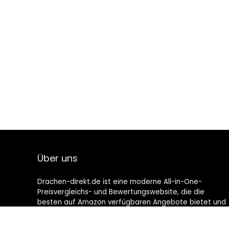
Über uns
Drachen-direkt.de ist eine moderne All-in-One-
Preisvergleichs- und Bewertungswebsite, die die
besten auf Amazon verfügbaren Angebote bietet und
Sie durch die neuesten hinzugefügten Blogs auf dem
Laufenden hält. Alle Bilder unterliegen dem