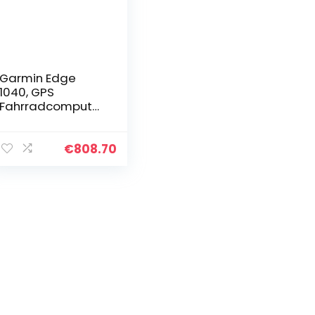
Garmin Edge
1040, GPS
Fahrradcomputer,
On und Offroad,
Spot-On-
Genauigkeit,
€
808.70
langlebige
Batterie, Bundle,
One Size…