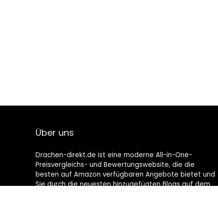
Über uns
Drachen-direkt.de ist eine moderne All-in-One-
Preisvergleichs- und Bewertungswebsite, die die
besten auf Amazon verfügbaren Angebote bietet und
Sie durch die neuesten hinzugefügten Blogs auf dem
Laufenden hält. Alle Bilder unterliegen dem
Urheberrecht ihrer jeweiligen Eigentümer. Alle zitierten
Inhalte stammen aus ihren jeweiligen Quellen.