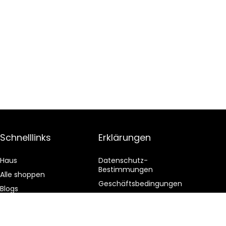
Schnelllinks
Erklärungen
Haus
Datenschutz-
Bestimmungen
Alle shoppen
Geschäftsbedingungen
Blogs
Affiliate-Offenlegung
Unsere Webshops
Werben