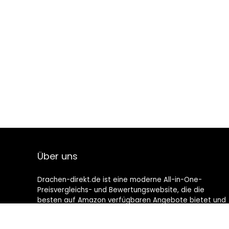
Über uns
Drachen-direkt.de ist eine moderne All-in-One-
Preisvergleichs- und Bewertungswebsite, die die
besten auf Amazon verfügbaren Angebote bietet und
Sie durch die neuesten hinzugefügten Blogs auf dem
Laufenden hält. Alle Bilder unterliegen dem