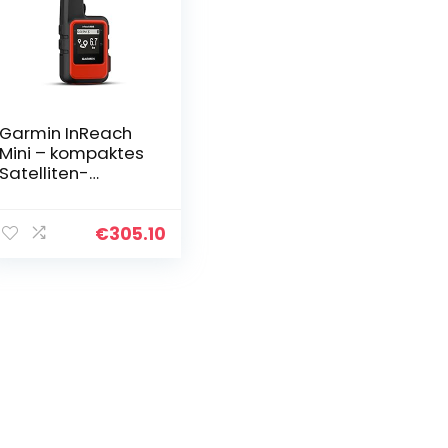
Garmin InReach
Mini – kompaktes
Satelliten-
Kommunikationsg
erät mit globaler
Iridium
€
305.10
Satellitenabdeck
ung für
weltweite…