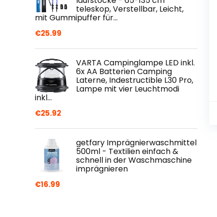
laufstöcke - 65-135 cm
teleskop, Verstellbar, Leicht,
mit Gummipuffer für…
€
25.99
VARTA Campinglampe LED inkl.
6x AA Batterien Camping
Laterne, Indestructible L30 Pro,
Lampe mit vier Leuchtmodi
inkl…
€
25.92
getfary Imprägnierwaschmittel
500ml - Textilien einfach &
schnell in der Waschmaschine
imprägnieren
€
16.99