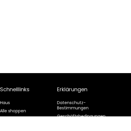
Schnelllinks
Erklärungen
Haus
Datenschutz-
Bestimmungen
Alle shoppen
Geschäftsbedingungen
Blogs
Affiliate-Offenlegung
Unsere Webshops