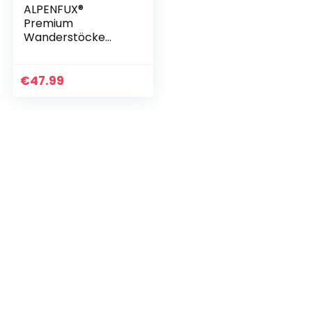
ALPENFUX®
Premium
Wanderstöcke
faltbar,
Trekkingstöcke,
Nordic Walking
€
47.99
Stöcke, leicht und
verstellbar mit…