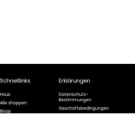
Schnelllinks
Erklärungen
Haus
Datenschutz-
Bestimmungen
Alle shoppen
Geschäftsbedingungen
Blogs
Affiliate-Offenlegung
Unsere Webshops
Werben