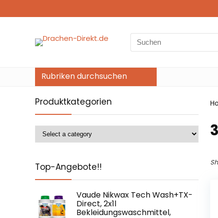
Search
for:
Rubriken durchsuchen
Produktkategorien
H
‎
Sh
Top-Angebote!!
Vaude Nikwax Tech Wash+TX-
Direct, 2x1l
Bekleidungswaschmittel,