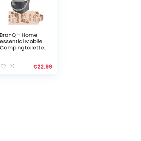
BranQ – Home
essential Mobile
Campingtoilette
15,5 Ltr, Inklusive 1
Stück Bio-
Toilettenbeutel
€
22.99
KOSTENLOS, PP
aus BPA…