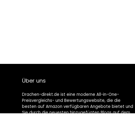
Über uns
Drachen-direkt.de ist eine moderne All-in-One-
Preisvergleichs- und Bewertungswebsite, die die
besten auf Amazon verfügbaren Angebote bietet und
Sie durch die neuesten hinzugefügten Blogs auf dem
Laufenden hält. Alle Bilder unterliegen dem
Urheberrecht ihrer jeweiligen Eigentümer. Alle zitierten
Inhalte stammen aus ihren jeweiligen Quellen.