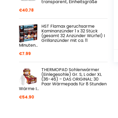
transparent, Einheitsgröße
€
40.78
HST Flamax geruchsarme
Kaminanzünder 1 x 32 Stück
(gesamt 32 Anzünder Würfel) I
Grillanzünder mit ca. 11
Minuten…
€
7.99
THERMOPAD Sohlenwärmer
(Einlegesohle) Gr. S, L oder XL
(36-46) – DAS ORIGINAL: 30
Paar Wärmepads für 8 Stunden
Wärme I…
€
54.90