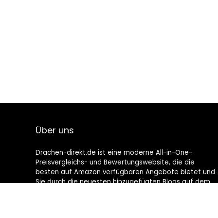
Über uns
Drachen-direkt.de ist eine moderne All-in-One-
Preisvergleichs- und Bewertungswebsite, die die
besten auf Amazon verfügbaren Angebote bietet und
Sie durch die neuesten hinzugefügten Blogs auf dem
Laufenden hält. Alle Bilder unterliegen dem
Urheberrecht ihrer jeweiligen Eigentümer. Alle zitierten
Inhalte stammen aus ihren jeweiligen Quellen.