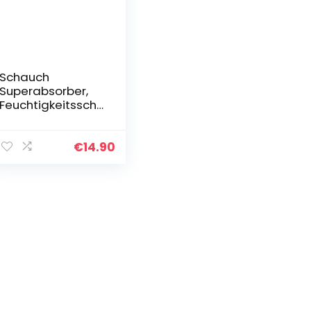
Schauch
Superabsorber,
Feuchtigkeitsschü
tzer, zum
Aufsaugen von
Urin und KOT,
€
14.90
Entsorgung von
flüssigen
Ausscheidungen…