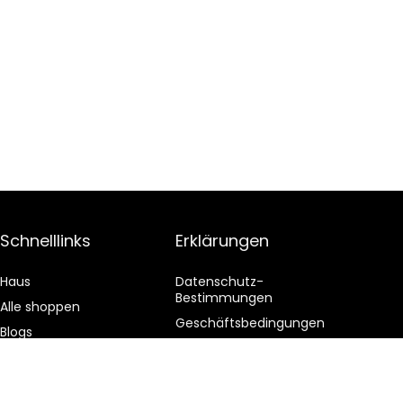
Schnelllinks
Erklärungen
Haus
Datenschutz-
Bestimmungen
Alle shoppen
Geschäftsbedingungen
Blogs
Affiliate-Offenlegung
Unsere Webshops
Werben