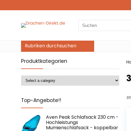
Search
for:
Rubriken durchsuchen
Produktkategorien
H
‎
Sh
Top-Angebote!!
Aven Peak Schlafsack 230 cm -
Hochleistungs
Mumienschlafsack - koppelbar