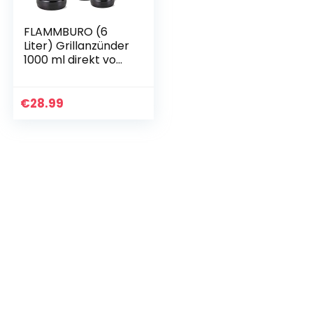
FLAMMBURO (6
Liter) Grillanzünder
1000 ml direkt vom
Deutschen
Hersteller,
Flüssiganzünder 1L,
€
28.99
Anzünder flüssig 1
L…