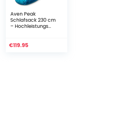
Aven Peak
Schlafsack 230 cm
– Hochleistungs
Mumienschlafsack
– koppelbar –
warm – für bis zu
€
119.95
-32 Grad – blau…