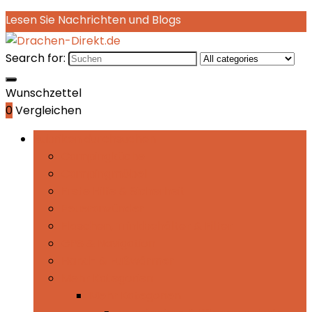
Lesen Sie Nachrichten und Blogs
Search for:
Wunschzettel
0
Vergleichen
Rubriken durchsuchen
Campingküche
Campingmöbel
Erste Hilfe & Sicherheit
Feueranzünder
Flaschen, Trinkbehälter & Filter
GPS & Navigation
Hand- & Fußwärmer
Mehr Kategorien
Mehr Kategorien