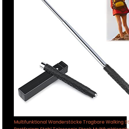
Multifunktional Wanderstöcke Tragbare Walking S