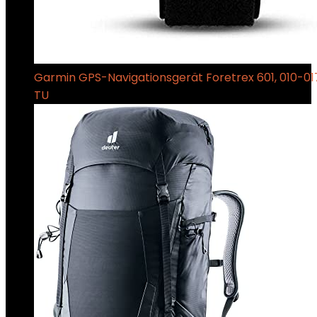
Garmin GPS-Navigationsgerät Foretrex 601, 010-017
TU
€
199.78