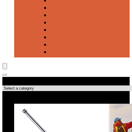
Imprägnier- & Pflegeprodukte
Körperpflege & Hygiene
Lampen & Laternen
Messer & Werkzeuge
Rucksäcke, Taschen & Zubehör
Schlafsäcke, Matratzen & Kissen
Wanderstöcke
Zelte, Wetterschutz & Zubehör
Produktkategorien
Top-Angebote!!