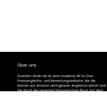
Über uns
Drachen-direkt.de ist eine moderne All-in-One-
Preisvergleichs- und Bewertungswebsite, die die
besten auf Amazon verfügbaren Angebote bietet und
Sie durch die neuesten hinzugefügten Blogs auf dem
Laufenden hält. Alle Bilder unterliegen dem
Urheberrecht ihrer jeweiligen Eigentümer. Alle zitierten
Inhalte stammen aus ihren jeweiligen Quellen.