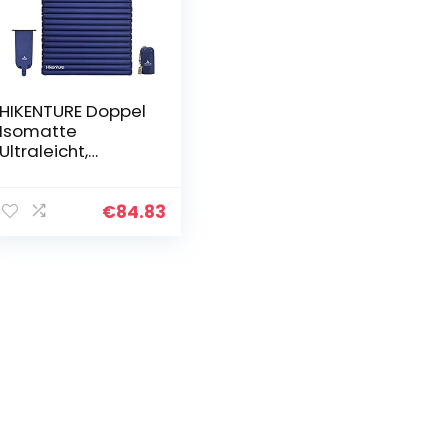
HIKENTURE Doppel
Isomatte
Ultraleicht,
Camping
Isomatte für 2
Personen
€
84.83
Aufblasbar,
Luftmatratze
Schlafmatte
Kleines…