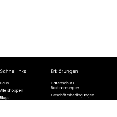
Schnelllinks
Erklärungen
Haus
Datenschutz-
Bestimmungen
Alle shoppen
Geschäftsbedingungen
Blogs
Affiliate-Offenlegung
Unsere Webshops
Werben