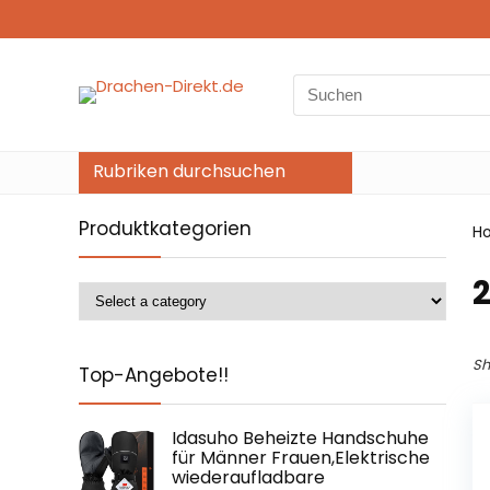
Search
for:
Rubriken durchsuchen
Produktkategorien
H
‎
Sh
Top-Angebote!!
Idasuho Beheizte Handschuhe
für Männer Frauen,Elektrische
wiederaufladbare