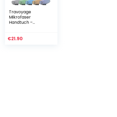
Travoyage
Mikrofaser
Handtuch –
Reisehandtuch –
Strandhandtuch –
Sporthandtuch –
€
21.90
Microfaser
Handtücher,
hellblau, 80 x…