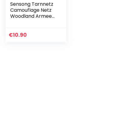
Sensong Tarnnetz
Camouflage Netz
Woodland Armee
Tarnung Net für
Deko
Waldlandschaft
€
10.90
Jagd Sichtschutz
Outdoor Camping…