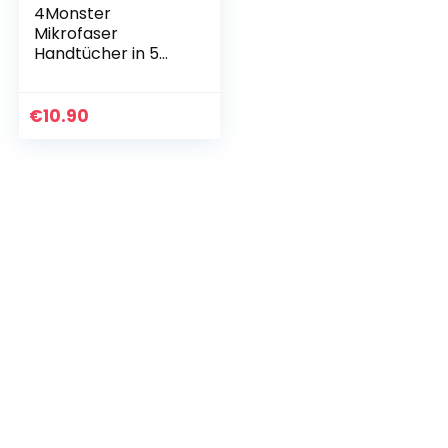
4Monster
Mikrofaser
Handtücher in 5
Farben,
Saugfähiges
Sporthandtuch
€
10.90
Ultra Leicht,
Schnelltrocknende
s Reisehandtuch
für…