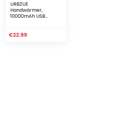
URBZUE
Handwärmer,
10000mAh USB
aufladbar und
Digitalanzeige,
elektrischer
€
22.99
Taschenwärmer
mit Mehreren
Heizstufen von 40…