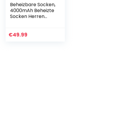
Beheizbare Socken,
4000mAh Beheizte
Socken Herren
Damen
Wiederaufladbare
Batterien
€
49.99
Elektrische Warme
Socken Fußwärmer