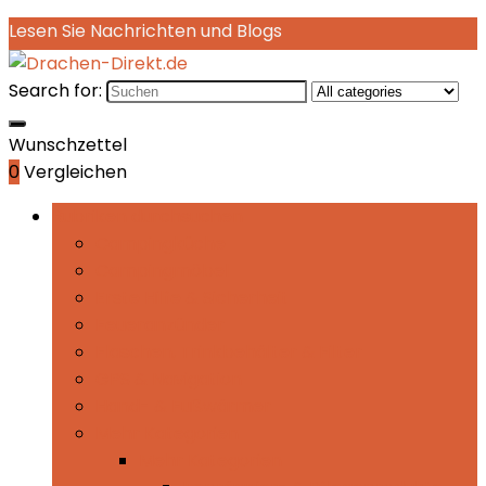
Lesen Sie Nachrichten und Blogs
Search for:
Wunschzettel
0
Vergleichen
Rubriken durchsuchen
Campingküche
Campingmöbel
Erste Hilfe & Sicherheit
Feueranzünder
Flaschen, Trinkbehälter & Filter
GPS & Navigation
Hand- & Fußwärmer
Mehr Kategorien
Mehr Kategorien