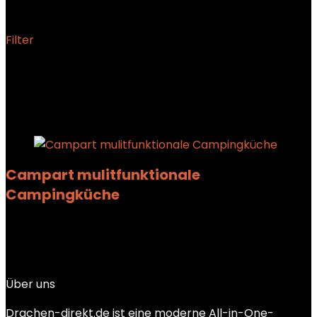
Filter
Showing the single result
Added to wishlist
Removed from wishlist
0
Add to compare
Campart mulitfunktionale
Campingküche
Added to wishlist
Removed from wishlist
0
Add to compare
€
142.83
Über uns
Drachen-direkt.de ist eine moderne All-in-One-