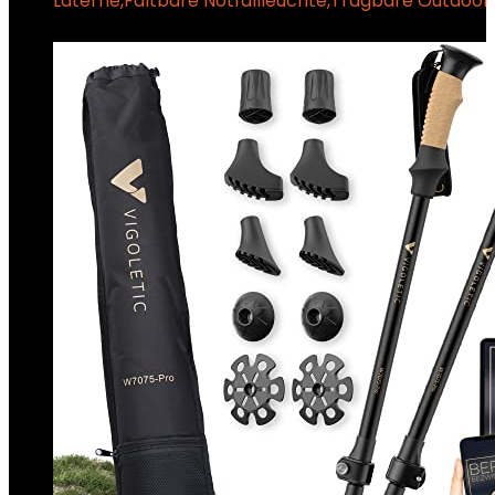
Laterne,Faltbare Notfallleuchte,Tragbare Outdoor 
€
13.99