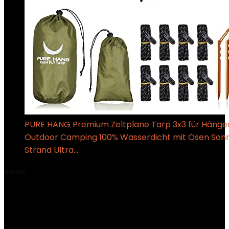
PURE HANG Premium Zeltplane Tarp 3x3 für Häng
Outdoor Camping 100% Wasserdicht mit Ösen Son
Strand Ultra…
€
40.95
Home
Product Produktabmessungen
‎10.5 x 37 x 114 cm;
7.2 Kilogramm
‎10.5 x 37 x 114 cm; 7.2
Kilogramm