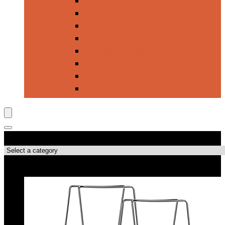
Imprägnier- & Pflegeprodukte
Körperpflege & Hygiene
Lampen & Laternen
Messer & Werkzeuge
Rucksäcke, Taschen & Zubehör
Schlafsäcke, Matratzen & Kissen
Wanderstöcke
Zelte, Wetterschutz & Zubehör
Produktkategorien
Top-Angebote!!