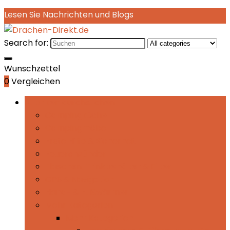
Lesen Sie Nachrichten und Blogs
Search for:
Wunschzettel
0
Vergleichen
Rubriken durchsuchen
Campingküche
Campingmöbel
Erste Hilfe & Sicherheit
Feueranzünder
Flaschen, Trinkbehälter & Filter
GPS & Navigation
Hand- & Fußwärmer
Mehr Kategorien
Mehr Kategorien