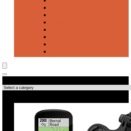
Imprägnier- & Pflegeprodukte
Körperpflege & Hygiene
Lampen & Laternen
Messer & Werkzeuge
Rucksäcke, Taschen & Zubehör
Schlafsäcke, Matratzen & Kissen
Wanderstöcke
Zelte, Wetterschutz & Zubehör
Produktkategorien
Top-Angebote!!