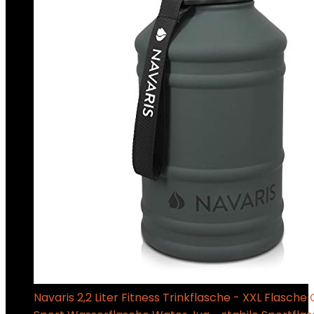
Navaris 2,2 Liter Fitness Trinkflasche - XXL Flasche