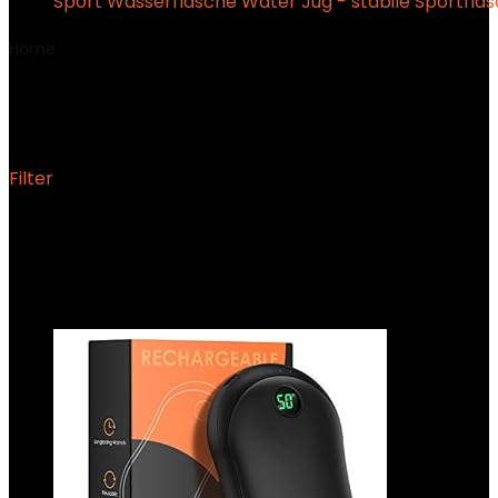
Sport Wasserflasche Water Jug - stabile Sportfla
Home
Product Modellnummer
‎HYNS03
‎HYNS03
Filter
Showing the single result
Added to wishlist
Removed from wishlist
0
Add to compare