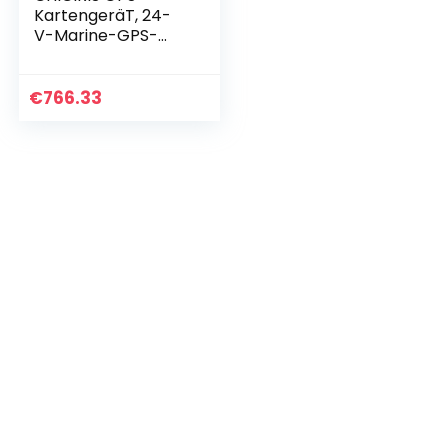
KartengeräT, 24-
V-Marine-GPS-
Navigation FüR
Boote Südostasien-
Australien-
€
766.33
Diagramm