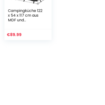
Campingküche 122
x 54 x 117 cm aus
MDF und
Aluminium,
tragbares
Campingmöbel,
€
89.99
Aufbewahrungsbox
und Tragetasche
mit…