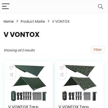
Home
Product Marke
‎V VONTOX
‎V VONTOX
Filter
Showing all 2 results
V VONTOX Tarp
V VONTOX Tarp