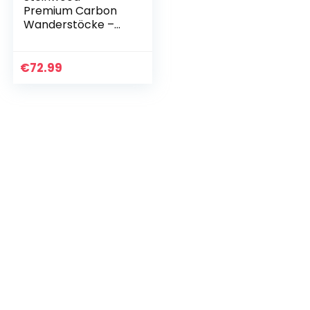
Premium Carbon
Wanderstöcke –
Trekkingstöcke –
extra leicht,
verstellbar mit
€
72.99
Teleskop und
Klemmverschluss
mit…