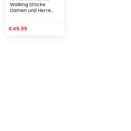
Walking Stöcke
Damen und Herren
Wanderstöcke
Faltbar &
Wanderstöcke
€
49.99
Teleskop aus
Carbon – Walking
Stöcke…