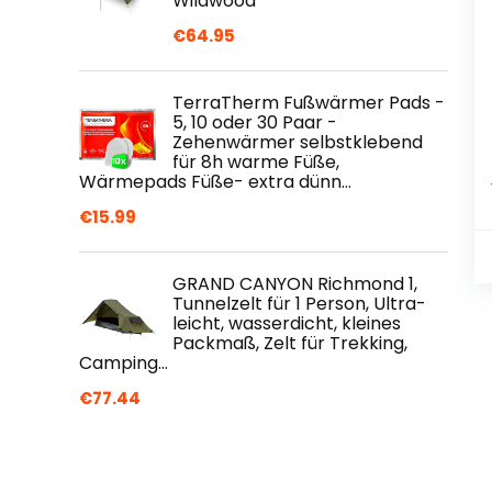
Wildwood
€
64.95
TerraTherm Fußwärmer Pads -
5, 10 oder 30 Paar -
Zehenwärmer selbstklebend
für 8h warme Füße,
Wärmepads Füße- extra dünn…
€
15.99
GRAND CANYON Richmond 1,
Tunnelzelt für 1 Person, Ultra-
leicht, wasserdicht, kleines
Packmaß, Zelt für Trekking,
Camping…
€
77.44