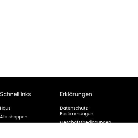
Schnelllinks
Erklärungen
Haus
Datenschutz-
Bestimmungen
Alle shoppen
Geschäftsbedingungen
Blogs
Affiliate-Offenlegung
Unsere Webshops