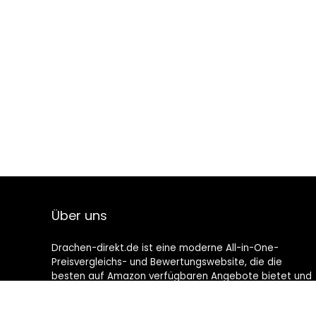
Über uns
Drachen-direkt.de ist eine moderne All-in-One-
Preisvergleichs- und Bewertungswebsite, die die
besten auf Amazon verfügbaren Angebote bietet und
Sie durch die neuesten hinzugefügten Blogs auf dem
Laufenden hält. Alle Bilder unterliegen dem