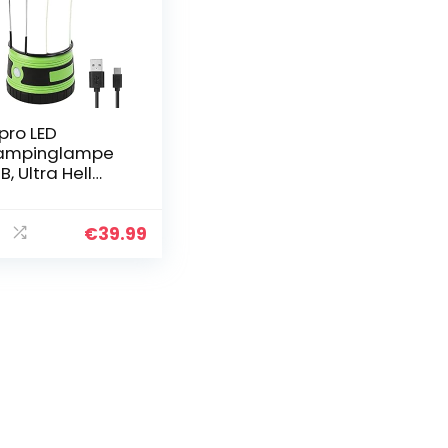
pro LED
ampinglampe
B, Ultra Hell
00 Lumen, 4
leuchtungsmo
 Laterne mit 2
€
39.99
bnehmbaren
aschenlampen…