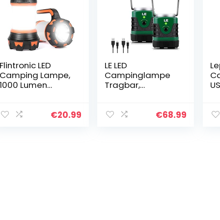
Flintronic LED
LE LED
Le
Camping Lampe,
Campinglampe
C
1000 Lumen
Tragbar,
US
Wiederaufladbar
Superhell
10
e Handlampe, 6
wiederaufladbar
Be
Leuchtmodi LED
e
di
€
20.99
€
68.99
Laterne,
Suchscheinwerfer
a
Wasserdicht…
mit Bügel und
T
Haken, 4
Helligkeiten
Dimmbar…