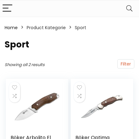
Home
Product Kategorie
‎Sport
‎Sport
Filter
Showing all 2 results
Böker Arbolito El
Böker Optima