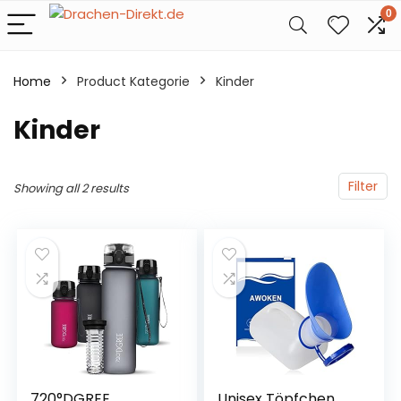
0
Home
Product Kategorie
‎Kinder
‎Kinder
Filter
Showing all 2 results
720°DGREE
Unisex Töpfchen