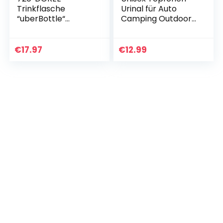
Trinkflasche
Urinal für Auto
“uberBottle“
Camping Outdoor
softTouch
Reisen, Urinal für
+Früchtebehälter –
Mann und Frau,
650ml – BPA-Frei –
Incontinece Pee
€
17.97
€
12.99
Auslaufsichere
Flasche, haben
Wasserflasche für…
eine…