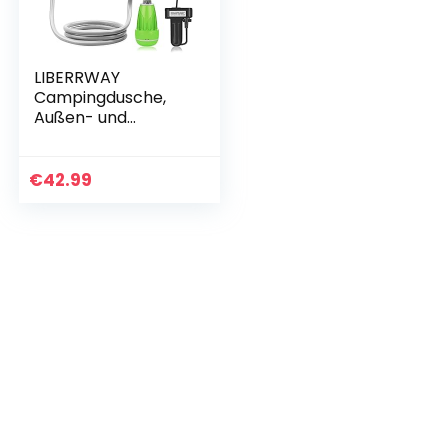
LIBERRWAY
Campingdusche,
Außen- und
Inneneinsatz
Camping Dusche
mit
€
42.99
Wiederaufladbarer
Akku, 1.8m
Duscheschlauch
Outdoor…