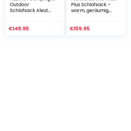
Outdoor
Plus Schlafsack –
Schlafsack Aleut
warm, geräumig,
Compact, rechte
rechteckig, 3
Reißverschluss
Saison
Mumienschlafsäck
Deckenschlafsack
€
149.95
€
159.95
e
für Erwachsene
und Familien…