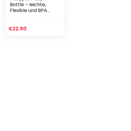
Bottle – leichte,
Flexible und BPA
freie Trinkflasche
mit
*Schraubverschlus
€
22.90
s*