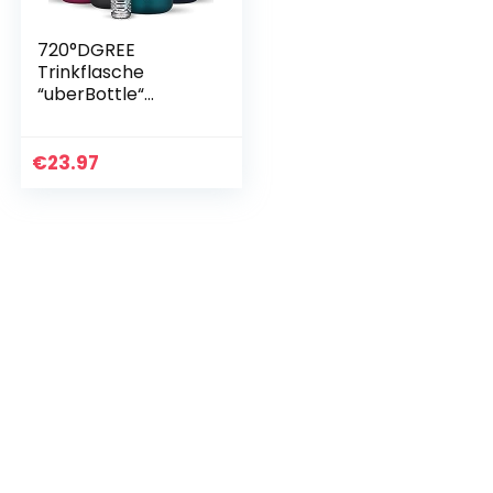
720°DGREE
Trinkflasche
“uberBottle“
softTouch
+Früchtebehälter –
1,5L – BPA-Frei –
€
23.97
Wasserflasche für
Sport, Fitness…