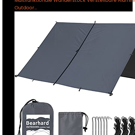
Multifunktionale Wanderstock Verstellbare Alumin
Outdoor…
€
40.99