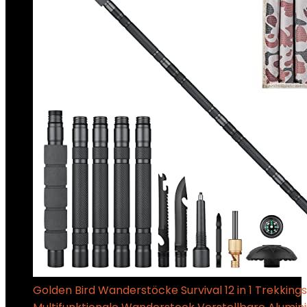
Golden Bird Wanderstöcke Survival 12 in 1 Trekking