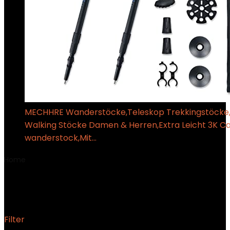
MECHHRE Wanderstöcke,Teleskop Trekkingstöcke,
Walking Stöcke Damen & Herren,Extra Leicht 3K C
wanderstock,Mit…
€
30.99
Home
Product Artikelnummer
‎089
‎089
Filter