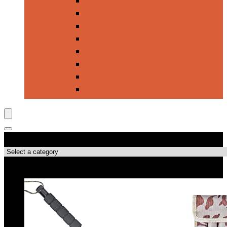
Imprägnier- & Pflegeprodukte
Körperpflege & Hygiene
Lampen & Laternen
Messer & Werkzeuge
Rucksäcke, Taschen & Zubehör
Schlafsäcke, Matratzen & Kissen
Wanderstöcke
Zelte, Wetterschutz & Zubehör
Produktkategorien
Top-Angebote!!