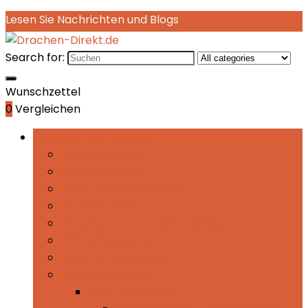
Lesen Sie Nachrichten und Blogs
Search for:
Wunschzettel
0
Vergleichen
Rubriken durchsuchen
Campingküche
Campingmöbel
Erste Hilfe & Sicherheit
Feueranzünder
Flaschen, Trinkbehälter & Filter
GPS & Navigation
Hand- & Fußwärmer
Mehr Kategorien
Mehr Kategorien