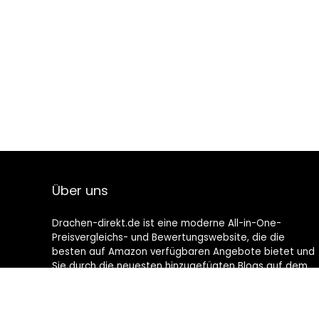
Über uns
Drachen-direkt.de ist eine moderne All-in-One-
Preisvergleichs- und Bewertungswebsite, die die
besten auf Amazon verfügbaren Angebote bietet und
Sie durch die neuesten hinzugefügten Blogs auf dem
Laufenden hält. Alle Bilder unterliegen dem
Urheberrecht ihrer jeweiligen Eigentümer. Alle zitierten
Inhalte stammen aus ihren jeweiligen Quellen.