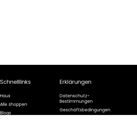
Schnelllinks
Erklärungen
Haus
Datenschutz-
Bestimmungen
Alle shoppen
Geschäftsbedingungen
Blogs
Affiliate-Offenlegung
Unsere Webshops
Werben