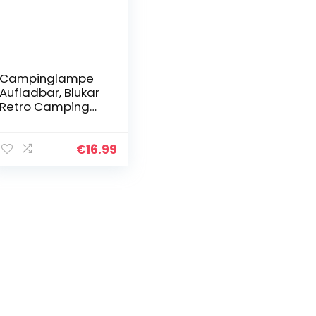
Campinglampe
Aufladbar, Blukar
Retro Camping
Laterne-
Stufenlos
Dimmbar
€
16.99
Helligkeit &
Einstellbar
Farbtemperatur
(3000K…